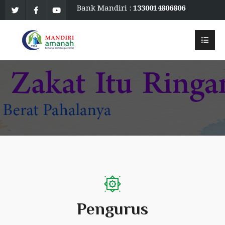
Bank Mandiri :
1330014806806
an. Mandiri Amanah
Pengurus